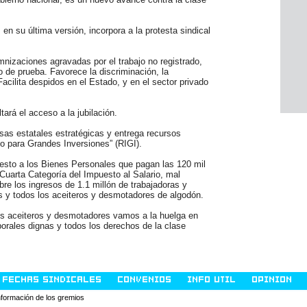
en su última versión, incorpora a la protesta sindical
mnizaciones agravadas por el trabajo no registrado,
do de prueba. Favorece la discriminación, la
Facilita despidos en el Estado, y en el sector privado
tará el acceso a la jubilación.
esas estatales estratégicas y entrega recursos
o para Grandes Inversiones” (RIGI).
uesto a los Bienes Personales que pagan las 120 mil
 Cuarta Categoría del Impuesto al Salario, mal
e los ingresos de 1.1 millón de trabajadoras y
s y todos los aceiteros y desmotadores de algodón.
res aceiteros y desmotadores vamos a la huelga en
borales dignas y todos los derechos de la clase
FECHAS SINDICALES
CONVENIOS
INFO UTIL
OPINION
información de los gremios