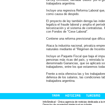
trabajadora argentina.
Incluye una regresiva Reforma Laboral que, 
como causa de despido.
El proyecto de ley también deroga las inde
legaliza el fraude laboral y amplía el perío
tercerización y el sistema de contratistas. 
con Fondos de "Cese Laboral".
Contiene una reforma previsional que dificul
Ataca la industria nacional, privatiza empr
naturales mediante el “Régimen de Incentiv
Incluye un Paquete Fiscal que baja el imp
personas más ricas del país, y reinstala la
denominado Ganancias, que se aplicará sobr
trabajadores, entre los que estaremos toda
Frente a esta ofensiva las y los trabajado
defensa de los salarios, las condiciones la
trabajadora argentina.
TAPA
NOTICIAS
TURISMO
InfoSindical - Única agencia de noticias dedicada a la 
Derecho de propiedad intelectual en trámite