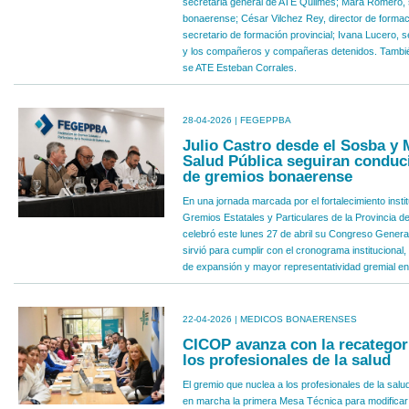
secretaria general de ATE Quilmes; Mara Romero, 
bonaerense; César Vilchez Rey, director de forma
secretario de formación provincial; Ivana Lucero, s
y los compañeros y compañeras detenidos. Tambié
se ATE Esteban Corrales.
28-04-2026 | FEGEPPBA
Julio Castro desde el Sosba y 
Salud Pública seguiran conduc
de gremios bonaerense
En una jornada marcada por el fortalecimiento instit
Gremios Estatales y Particulares de la Provincia
celebró este lunes 27 de abril su Congreso Genera
sirvió para cumplir con el cronograma institucional
de expansión y mayor representatividad gremial en 
22-04-2026 | MEDICOS BONAERENSES
CICOP avanza con la recategori
los profesionales de la salud
El gremio que nuclea a los profesionales de la sal
en marcha la primera Mesa Técnica para modificar l