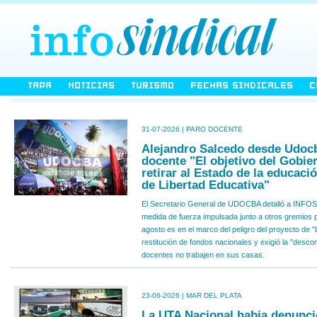
TAPA
NOTICIAS
TURISMO
FECHAS SINDICALES
C
31-07-2026 | PARO DOCENTE
Alejandro Salcedo desde Udocb
docente "El objetivo del Gobie
retirar al Estado de la educaci
de Libertad Educativa"
El Secretario General de UDOCBA detalló a INFOS
medida de fuerza impulsada junto a otros gremios p
agosto es en el marco del peligro del proyecto de "
restitución de fondos nacionales y exigió la "descon
docentes no trabajen en sus casas.
23-06-2026 | MAR DEL PLATA
La UTA Nacional habia denunci