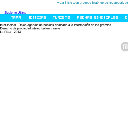
y dar inicio a un proceso histórico de recategorizac
Siguiente
Ultima
TAPA
NOTICIAS
TURISMO
FECHAS SINDICALES
C
InfoSindical - Única agencia de noticias dedicada a la información de los gremios
Derecho de propiedad intelectual en trámite
La Plata - 2013