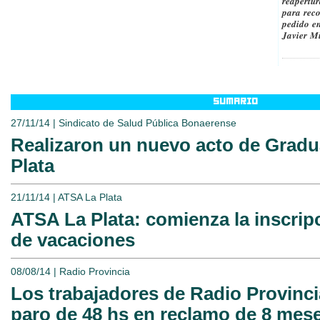
𝒓𝒆𝒂𝒑𝒆𝒓𝒕𝒖
𝒑𝒂𝒓𝒂 𝒓𝒆𝒄
𝒑𝒆𝒅𝒊𝒅𝒐 𝒆𝒏
𝑱𝒂𝒗𝒊𝒆𝒓 𝑴𝒊
SUMARIO
27/11/14 | Sindicato de Salud Pública Bonaerense
Realizaron un nuevo acto de Gradu
Plata
21/11/14 | ATSA La Plata
ATSA La Plata: comienza la inscripc
de vacaciones
08/08/14 | Radio Provincia
Los trabajadores de Radio Provinci
paro de 48 hs en reclamo de 8 mese