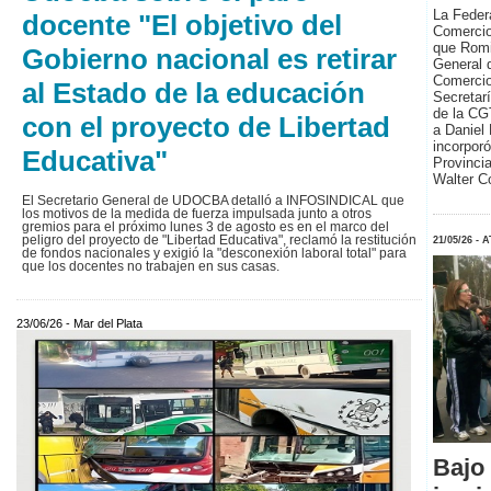
La Feder
docente "El objetivo del
Comercio
que Romi
Gobierno nacional es retirar
General 
Comercio 
al Estado de la educación
Secretarí
de la CG
con el proyecto de Libertad
a Daniel 
incorporó
Educativa"
Provinci
Walter C
El Secretario General de UDOCBA detalló a INFOSINDICAL que
los motivos de la medida de fuerza impulsada junto a otros
gremios para el próximo lunes 3 de agosto es en el marco del
peligro del proyecto de "Libertad Educativa", reclamó la restitución
21/05/26 -
de fondos nacionales y exigió la "desconexión laboral total" para
que los docentes no trabajen en sus casas.
23/06/26 - Mar del Plata
Bajo 