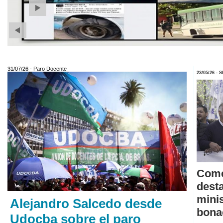
31/07/26 - Paro Docente
23/05/26 - 
Come
desta
minis
Alejandro Salcedo desde
bona
Udocba sobre el paro