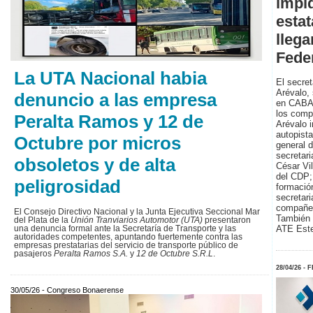
impi
esta
llega
Fede
La UTA Nacional habia
El secret
Arévalo, 
denuncio a las empresa
en CABA 
los compa
Peralta Ramos y 12 de
Arévalo 
autopista
Octubre por micros
general 
secretar
obsoletos y de alta
César Vi
del CDP;
peligrosidad
formación
secretari
compañer
El Consejo Directivo Nacional y la Junta Ejecutiva Seccional Mar
También 
del Plata de la
Unión Tranviarios Automotor (UTA)
presentaron
ATE Este
una denuncia formal ante la Secretaría de Transporte y las
autoridades competentes, apuntando fuertemente contra las
empresas prestatarias del servicio de transporte público de
pasajeros
Peralta Ramos S.A.
y
12 de Octubre S.R.L
.
28/04/26 -
30/05/26 - Congreso Bonaerense