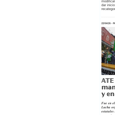
modificar
dar inici
recategor
22/04/26 -
𝔸𝕋𝔼 
𝕞𝕒𝕟
𝕪 𝕖𝕟
𝑭𝒖𝒆 𝒆𝒏 𝒆𝒍
𝑳𝒖𝒄𝒉𝒂 𝒐𝒓
𝒆𝒔𝒕𝒂𝒕𝒂𝒍𝒆